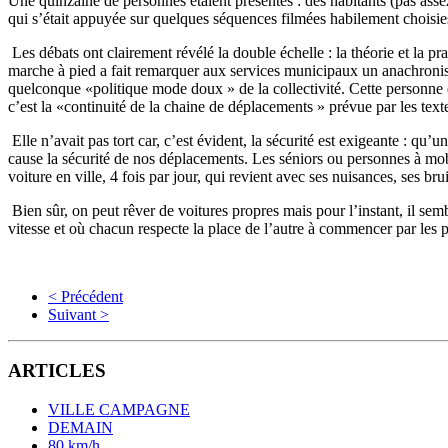
Une quinzaine de personnes étaient présentes : des habitants (pas assez
qui s’était appuyée sur quelques séquences filmées habilement choisie
Les débats ont clairement révélé la double échelle : la théorie et la p
marche à pied a fait remarquer aux services municipaux un anachronisme
quelconque «politique mode doux » de la collectivité. Cette personne ét
c’est la «continuité de la chaine de déplacements » prévue par les text
Elle n’avait pas tort car, c’est évident, la sécurité est exigeante : qu’u
cause la sécurité de nos déplacements. Les séniors ou personnes à mobili
voiture en ville, 4 fois par jour, qui revient avec ses nuisances, ses brui
Bien sûr, on peut rêver de voitures propres mais pour l’instant, il sem
vitesse et où chacun respecte la place de l’autre à commencer par les p
< Précédent
Suivant >
ARTICLES
VILLE CAMPAGNE
DEMAIN
80 km/h