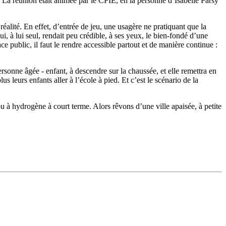
s. La réunion était animée par le CPIE, en la personne d’Isabelle Parsy
éalité. En effet, d’entrée de jeu, une usagère ne pratiquant que la
 à lui seul, rendait peu crédible, à ses yeux, le bien-fondé d’une
e public, il faut le rendre accessible partout et de manière continue :
 personne âgée - enfant, à descendre sur la chaussée, et elle remettra en
s leurs enfants aller à l’école à pied. Et c’est le scénario de la
ou à hydrogène à court terme. Alors rêvons d’une ville apaisée, à petite