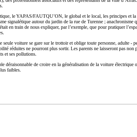
), des professionnels associatifs et des représentants de la ville d’Arra
s.
ratique, le YAPAS/FAUTQU’ON, le global et le local, les principes et la r
 signalétique autour du jardin de la rue de Turenne ; anachronisme qui,
ait en train de nous expliquer, par l’exemple, que pour pratiquer l’espac
es.
ne seule voiture se gare sur le trottoir et oblige toute personne, adulte -
té réduites ne pourront plus sortir. Les parents ne laisseront pas non plu
ts et ses pollutions.
ble déraisonnable de croire en la généralisation de la voiture électrique 
lus faibles.