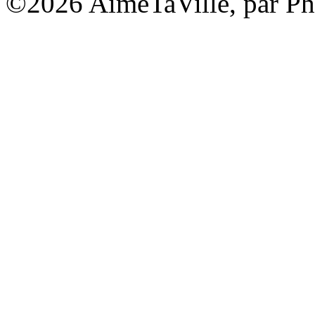
©2026 AimeTaVille, par Ph