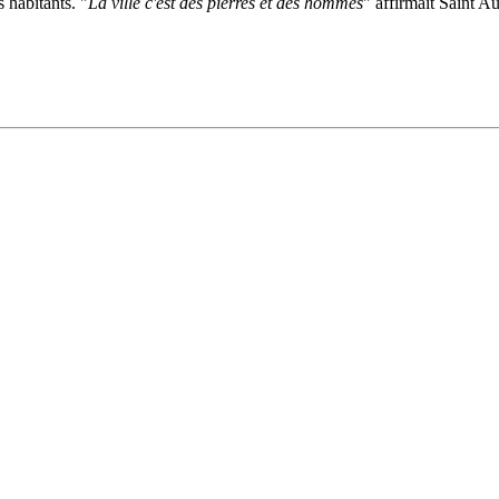
s habitants. "
La ville c'est des pierres et des hommes
" affirmait Saint Au