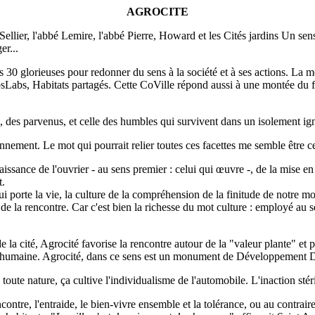
AGROCITE
llier, l'abbé Lemire, l'abbé Pierre, Howard et les Cités jardins Un sens t
er...
0 glorieuses pour redonner du sens à la société et à ses actions. La mo
abs, Habitats partagés. Cette CoVille répond aussi à une montée du faire
es, des parvenus, et celle des humbles qui survivent dans un isolement ig
ment. Le mot qui pourrait relier toutes ces facettes me semble être ce
aissance de l'ouvrier - au sens premier : celui qui œuvre -, de la mise 
t.
ui porte la vie, la culture de la compréhension de la finitude de notre mo
, de la rencontre. Car c'est bien la richesse du mot culture : employé au sen
 cité, Agrocité favorise la rencontre autour de la "valeur plante" et per
leur humaine. Agrocité, dans ce sens est un monument de Développement 
 toute nature, ça cultive l'individualisme de l'automobile. L'inaction stéri
ontre, l'entraide, le bien-vivre ensemble et la tolérance, ou au contraire,