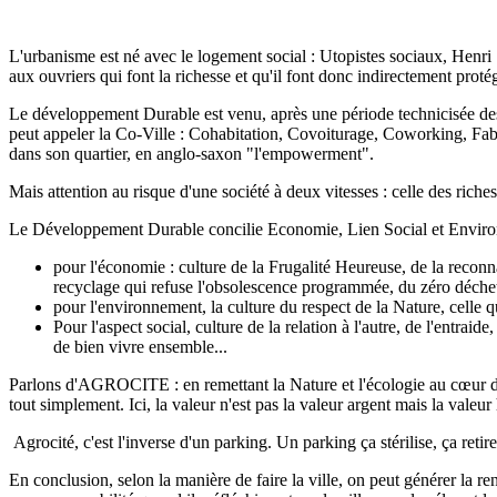
L'urbanisme est né avec le logement social : Utopistes sociaux, Henri Se
aux ouvriers qui font la richesse et qu'il font donc indirectement protég
Le développement Durable est venu, après une période technicisée des 3
peut appeler la Co-Ville : Cohabitation, Covoiturage, Coworking, FabsL
dans son quartier, en anglo-saxon "l'empowerment".
Mais attention au risque d'une société à deux vitesses : celle des rich
Le Développement Durable concilie Economie, Lien Social et Environne
pour l'économie : culture de la Frugalité Heureuse, de la reconn
recyclage qui refuse l'obsolescence programmée, du zéro déche
pour l'environnement, la culture du respect de la Nature, celle q
Pour l'aspect social, culture de la relation à l'autre, de l'entraide
de bien vivre ensemble...
Parlons d'AGROCITE : en remettant la Nature et l'écologie au cœur de la
tout simplement. Ici, la valeur n'est pas la valeur argent mais la va
Agrocité, c'est l'inverse d'un parking. Un parking ça stérilise, ça retire
En conclusion, selon la manière de faire la ville, on peut générer la renc